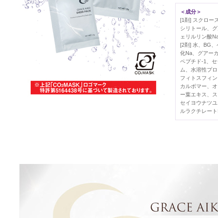
＜成分＞
[1剤] スク
シリトール、グ
ェリルリン酸N
[2剤] 水、
化Na、グアー
ペプチド-1、セ
ム、水溶性プロ
フィトスフィン
カルボマー、オ
ー葉エキス、ス
セイヨウナツユ
ルラクチレート