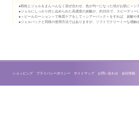
●顆粒とジェルをまんべんなく混ぜ合わせ、色が均一になった頃がお肌に＜シ
●ジェルにしっかり封じ込められた高濃度の炭酸が、約15分で、スピーディー
●＜ピールローション＞で角質ケアをして＜シアーパック＞をすれば、炭酸や
●ジェルパックと同様の使用方法ではありますが、ソフトでクリーミーな感触
ショッピング
プライバシーポリシー
サイトマップ
お問い合わせ
会社情報